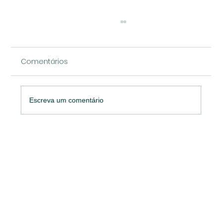
Comentários
Escreva um comentário
Prêmio Marketing Strategy MATCON
reconhece 57 cases vencedores e
reforça importância do marketing no
setor de materiais de construção