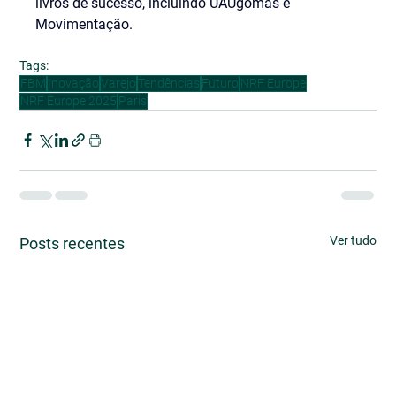
livros de sucesso, incluindo UAUgomas e 
Movimentação.
Tags:
FBM
Inovação
Varejo
Tendências
Futuro
NRF Europe
NRF Europe 2025
Paris
Ver tudo
Posts recentes