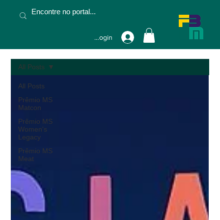
Fazer Login
All Posts
All Posts
Prêmio MS
Matcon
Prêmio MS
Women's
Legacy
Prêmio MS
Meat