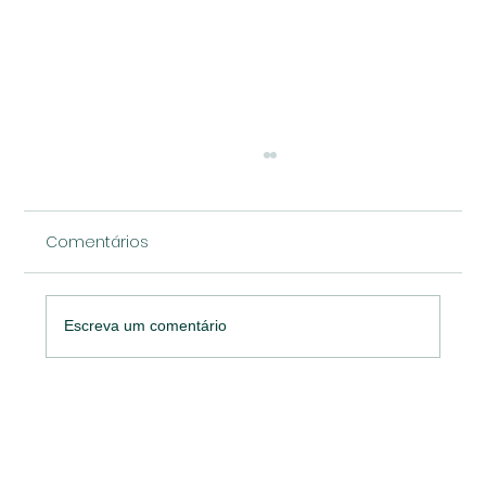
Comentários
Escreva um comentário
Prêmio Marketing Strategy MATCON
reconhece 57 cases vencedores e
reforça importância do marketing no