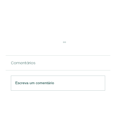
Comentários
Escreva um comentário
O desafio do CMOs: Pesquisa de
marketing da Gartner revela que 84%