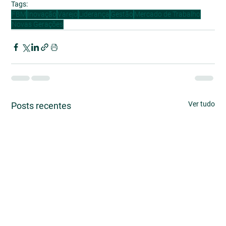
Tags:
FBM
Inovação
Varejo
Liderança
Gestão
Mercado de Trabalho
Novas Gerações
Ver tudo
Posts recentes