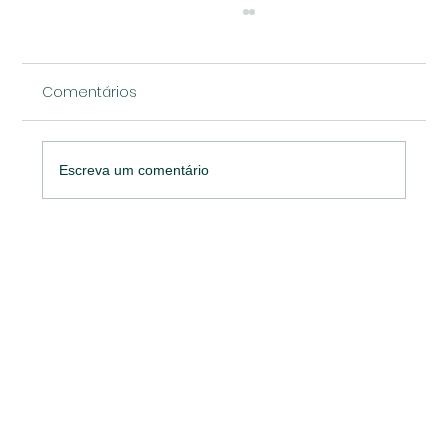
Comentários
Escreva um comentário
PESQUISA DE MERCADO OU PESQUISA DE
MARKETING?