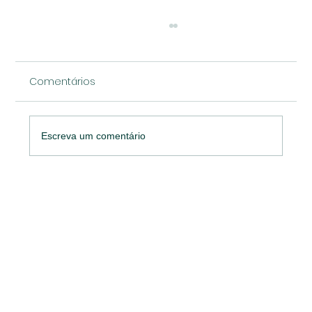
Comentários
Escreva um comentário
Prêmio Marketing Strategy MATCON
reconhece 57 cases vencedores e
reforça importância do marketing no
setor de materiais de construção