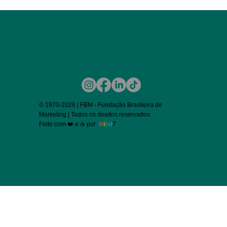
© 1970-2026 | FBM - Fundação Brasileira de
Marketing | Todos os direitos reservados
Feito com ❤️ e ☕ por
M
i
n
d
7