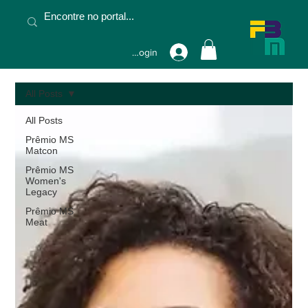
Fazer Login
All Posts
All Posts
Prêmio MS
Matcon
Prêmio MS
Women's
Legacy
Prêmio MS
Meat