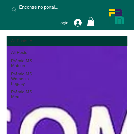
Fazer Login
All Posts
All Posts
Prêmio MS
Matcon
Prêmio MS
Women's
Legacy
Prêmio MS
Meat