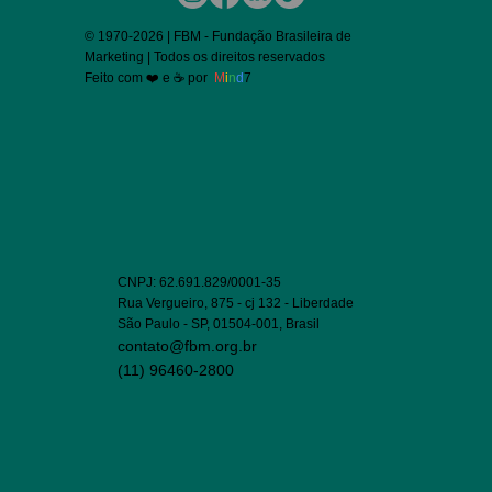
© 1970-2026 | FBM - Fundação Brasileira de
Marketing | Todos os direitos reservados
Feito com ❤️ e ☕ por
M
i
n
d
7
CNPJ: 62.691.829/0001-35
Rua Vergueiro, 875 - cj 132 - Liberdade
São Paulo - SP, 01504-001, Brasil
contato@fbm.org.br
(11) 96460-2800