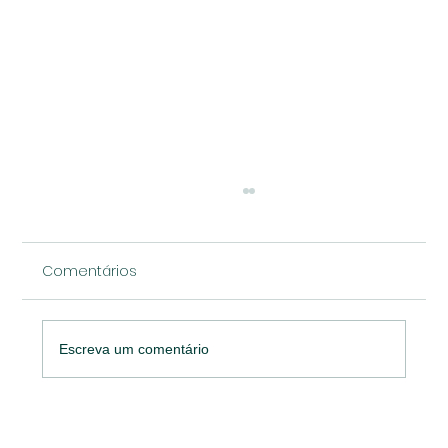
Comentários
Escreva um comentário
A Alma do Negócio: Compreendendo