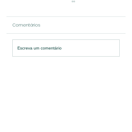
Comentários
Escreva um comentário
O que torna as Startups tão
especiais?