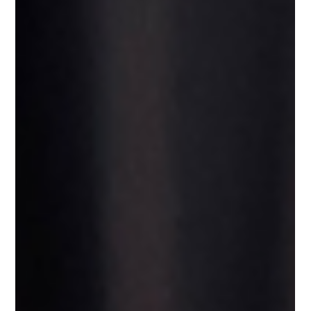
identificar e reconhecer os frigoríficos mais admirados pelo olhar
dos fornecedores