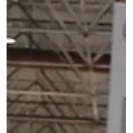
Imprensa FBM
12 de set. de 2024
2 min de leitura
Prêmio MS Meat
FBM e EXPOMEAT anunciam os ganhadores
do Prêmio Marketing Strategy Meat 2024
FBM e EXPOMEAT anunciam os ganhadores do Prêmio
Marketing Strategy Meat 2024