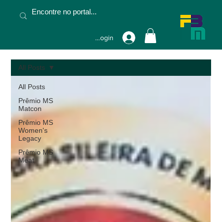
Fazer Login
All Posts
All Posts
Prêmio MS
Matcon
Prêmio MS
Women's
Legacy
Prêmio MS
Meat