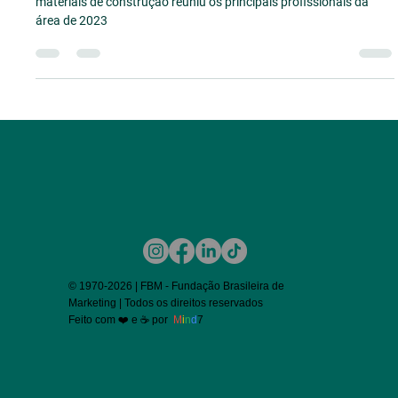
Na noite de 1º de abril, a grande festa do marketing do setor de
materiais de construção reuniu os principais profissionais da
área de 2023
© 1970-2026 | FBM - Fundação Brasileira de
Marketing | Todos os direitos reservados
Feito com ❤️ e ☕ por
M
i
n
d
7