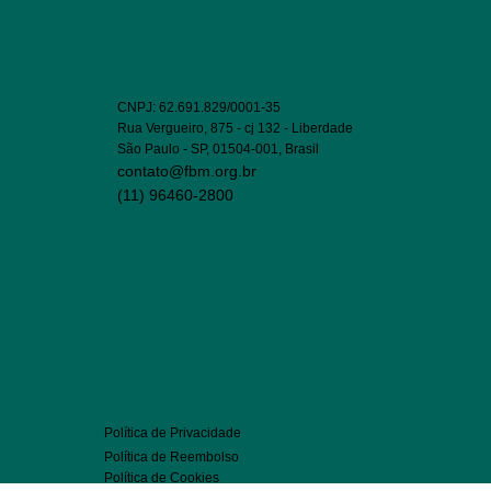
CNPJ: 62.691.829/0001-35
Rua Vergueiro, 875 - cj 132 - Liberdade
São Paulo - SP, 01504-001, Brasil
contato@fbm.org.br
(11) 96460-2800
Política de Privacidade