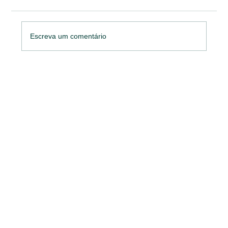
Escreva um comentário
Prêmio Marketing Strategy MATCON
reconhece 57 cases vencedores e
reforça importância do marketing no
setor de materiais de construção