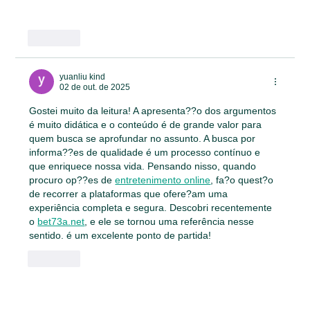
Mostrar mais
Curtir
yuanliu kind
02 de out. de 2025
Gostei muito da leitura! A apresenta??o dos argumentos 
é muito didática e o conteúdo é de grande valor para 
quem busca se aprofundar no assunto. A busca por 
informa??es de qualidade é um processo contínuo e 
que enriquece nossa vida. Pensando nisso, quando 
procuro op??es de 
entretenimento online
, fa?o quest?o 
de recorrer a plataformas que ofere?am uma 
experiência completa e segura. Descobri recentemente 
o 
bet73a.net
, e ele se tornou uma referência nesse 
sentido. é um excelente ponto de partida!
Curtir
Mostrar mais comentários