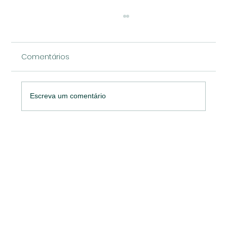
Comentários
Escreva um comentário
O desafio do CMOs: Pesquisa de
marketing da Gartner revela que 84%
das empresas estão presas em um
"ciclo vicioso de destruição da marca".