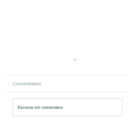
Comentários
Escreva um comentário
O desafio do CMOs: Pesquisa de