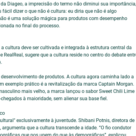
r da Diageo, a imprecisão do termo não diminui sua importância,
fácil dizer o que não é cultura: eu diria que não é algo 
ra não é uma solução mágica para produtos com desempenho 
onada no final do processo.
a cultura deve ser cultivada e integrada à estrutura central da 
RealReal, sugere que a cultura reside no centro do debate entr
).
o desenvolvimento de produtos. A cultura agora caminha lado a 
m exemplo prático é a revitalização da marca Captain Morgan. 
asculino mais velho, a marca lançou o sabor Sweet Chili Lime 
chegados à maioridade, sem alienar sua base fiel.
ico
tural" exclusivamente à juventude. Shibani Potnis, diretora de 
 argumenta que a cultura transcende a idade. “O fio condutor 
icográficas que nos unem do que às demográficas”, explicou.