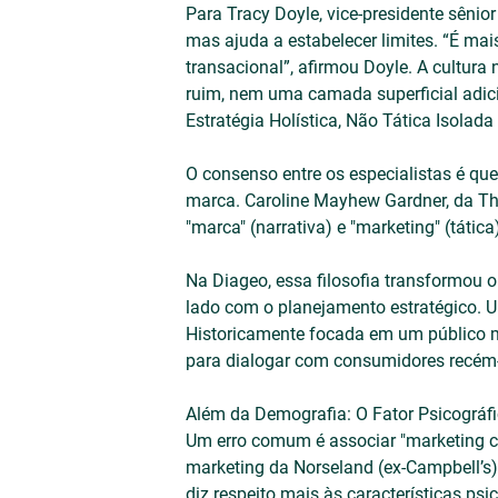
Para Tracy Doyle, vice-presidente sênio
mas ajuda a estabelecer limites. “É mais 
transacional”, afirmou Doyle. A cultu
ruim, nem uma camada superficial adici
Estratégia Holística, Não Tática Isolada
O consenso entre os especialistas é que 
marca. Caroline Mayhew Gardner, da The 
"marca" (narrativa) e "marketing" (tática
Na Diageo, essa filosofia transformou 
lado com o planejamento estratégico. U
Historicamente focada em um público m
para dialogar com consumidores recém-
Além da Demografia: O Fator Psicográf
Um erro comum é associar "marketing cul
marketing da Norseland (ex-Campbell’s),
diz respeito mais às características ps