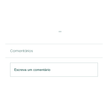
Comentários
Escreva um comentário
O desafio do CMOs: Pesquisa de
marketing da Gartner revela que 84%
das empresas estão presas em um
"ciclo vicioso de destruição da marca".