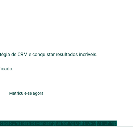
tégia de CRM e conquistar resultados incríveis.
ficado.
Matricule-se agora
dação Brasileira de Marketing
Marketing Digital
CRM
MailChimp