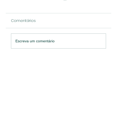
Comentários
Escreva um comentário
Prêmio Marketing Strategy MATCON
reconhece 57 cases vencedores e
reforça importância do marketing no
setor de materiais de construção